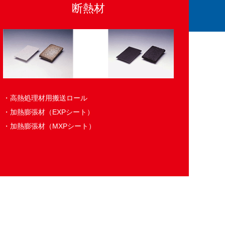
断熱材
・高熱処理材用搬送ロール
・加熱膨張材（EXPシート）
・加熱膨張材（MXPシート）