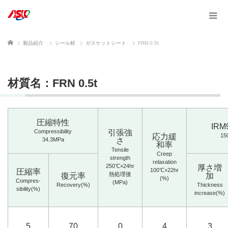
ホーム
製品紹介
シール材
ガスケットシート
FRN 0.5t
材質名：FRN 0.5t
圧縮特性
IRM
Compressibility
引張強
応力緩
15
34.3MPa
さ
和率
Tensile
Creep
strength
relaxation
250℃×24hr
厚さ増
100℃×22hr
圧縮率
熱処理後
復元率
加
(%)
Compres-
(MPa)
Recovery(%)
Thickness
sibility(%)
increase(%)
5
70
0
4
3