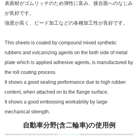
表面材がゴムリッチのため弾性に富み、接合面へのなじみ
が良好です。
強度が高く、ビード加工などの各種加工性が良好です。
This sheets is coated by compound mixed synthetic
rubbers and vulcanizing agents on the both side of metal
plate which is applied adhesive agents, is manufactured by
the roll coating process.
It shows a good sealing performance due to high rubber
content, when attached on to the flange surface.
It shows a good embossing workability by large
mechanical strength.
自動車分野(含二輪車)の使用例